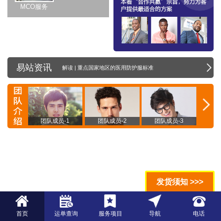
MCO服务
易站资讯
解读 | 重点国家地区的医用防护服标准
员-4
团队成员-1
团队成员-2
团队成员-3
团
发货须知 >>>
首页
运单查询
服务项目
导航
电话