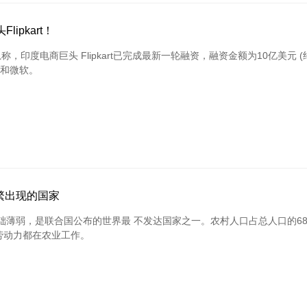
ipkart！
称，印度电商巨头 Flipkart已完成最新一轮融资，融资金额为10亿美元 (约
讯和微软。
繁出现的国家
础薄弱，是联合国公布的世界最 不发达国家之一。农村人口占总人口的6
的劳动力都在农业工作。