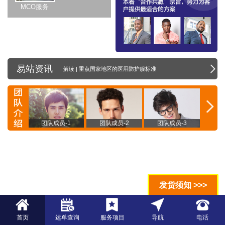
MCO服务
易站资讯
解读 | 重点国家地区的医用防护服标准
员-4
团队成员-1
团队成员-2
团队成员-3
团
发货须知 >>>
首页
运单查询
服务项目
导航
电话