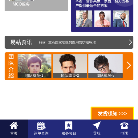
MCO服务
易站资讯
解读 | 重点国家地区的医用防护服标准
员-4
团队成员-1
团队成员-2
团队成员-3
团
发货须知 >>>
首页
运单查询
服务项目
导航
电话